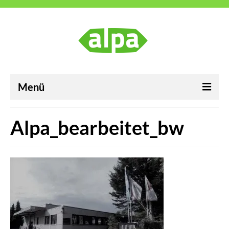
Menü
ALPA Industrievertretungen GmbH
Alpa_bearbeitet_bw
Karriere
Neuigkeiten
Kontakt
Impressum