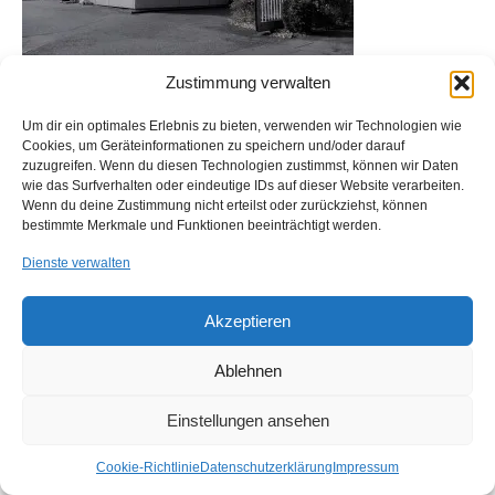
Zustimmung verwalten
Um dir ein optimales Erlebnis zu bieten, verwenden wir Technologien wie
Cookies, um Geräteinformationen zu speichern und/oder darauf
zuzugreifen. Wenn du diesen Technologien zustimmst, können wir Daten
wie das Surfverhalten oder eindeutige IDs auf dieser Website verarbeiten.
Impressum
Kontakt
Anfahrt
Cookie-Richtlinie (EU)
Wenn du deine Zustimmung nicht erteilst oder zurückziehst, können
bestimmte Merkmale und Funktionen beeinträchtigt werden.
© 2026 ALPA Industrievertretungen GmbH - WordPress Theme by
Kadence WP
Dienste verwalten
Akzeptieren
Ablehnen
Einstellungen ansehen
Cookie-Richtlinie
Datenschutzerklärung
Impressum