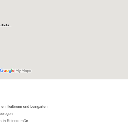
en Heilbronn und Leingarten
abbiegen
s in Reinerstraße.