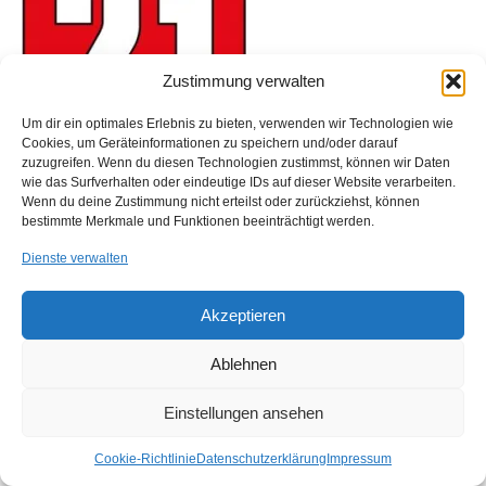
Zustimmung verwalten
Um dir ein optimales Erlebnis zu bieten, verwenden wir Technologien wie
Cookies, um Geräteinformationen zu speichern und/oder darauf
zuzugreifen. Wenn du diesen Technologien zustimmst, können wir Daten
wie das Surfverhalten oder eindeutige IDs auf dieser Website verarbeiten.
Wenn du deine Zustimmung nicht erteilst oder zurückziehst, können
bestimmte Merkmale und Funktionen beeinträchtigt werden.
Dienste verwalten
Impressum
Kontakt
Anfahrt
Cookie-Richtlinie (EU)
Akzeptieren
© 2026 ALPA Industrievertretungen GmbH - WordPress Theme by
Kadence WP
Ablehnen
Einstellungen ansehen
Cookie-Richtlinie
Datenschutzerklärung
Impressum