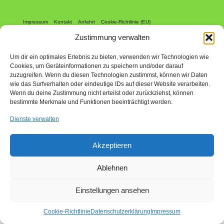
Impressum
Kontakt
Anfahrt
Cookie-Richtlinie (EU)
© 2026 ALPA Industrievertretungen GmbH - WordPress Theme by
Zustimmung verwalten
Kadence WP
Um dir ein optimales Erlebnis zu bieten, verwenden wir Technologien wie
Cookies, um Geräteinformationen zu speichern und/oder darauf
zuzugreifen. Wenn du diesen Technologien zustimmst, können wir Daten
wie das Surfverhalten oder eindeutige IDs auf dieser Website verarbeiten.
Wenn du deine Zustimmung nicht erteilst oder zurückziehst, können
bestimmte Merkmale und Funktionen beeinträchtigt werden.
Dienste verwalten
Akzeptieren
Ablehnen
Einstellungen ansehen
Cookie-Richtlinie
Datenschutzerklärung
Impressum