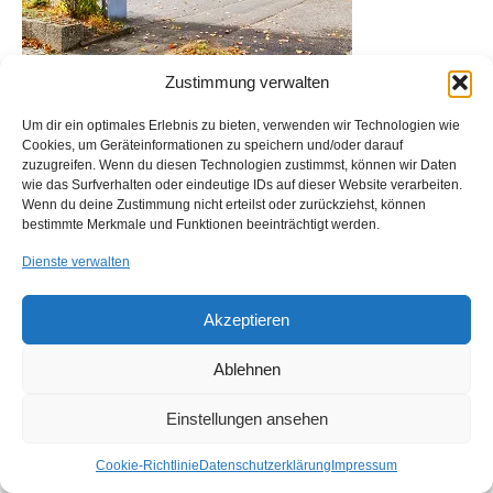
Zustimmung verwalten
Um dir ein optimales Erlebnis zu bieten, verwenden wir Technologien wie
Cookies, um Geräteinformationen zu speichern und/oder darauf
zuzugreifen. Wenn du diesen Technologien zustimmst, können wir Daten
Impressum
Kontakt
Anfahrt
Cookie-Richtlinie (EU)
wie das Surfverhalten oder eindeutige IDs auf dieser Website verarbeiten.
Wenn du deine Zustimmung nicht erteilst oder zurückziehst, können
© 2026 ALPA Industrievertretungen GmbH - WordPress Theme by
Kadence WP
bestimmte Merkmale und Funktionen beeinträchtigt werden.
Dienste verwalten
Akzeptieren
Ablehnen
Einstellungen ansehen
Cookie-Richtlinie
Datenschutzerklärung
Impressum