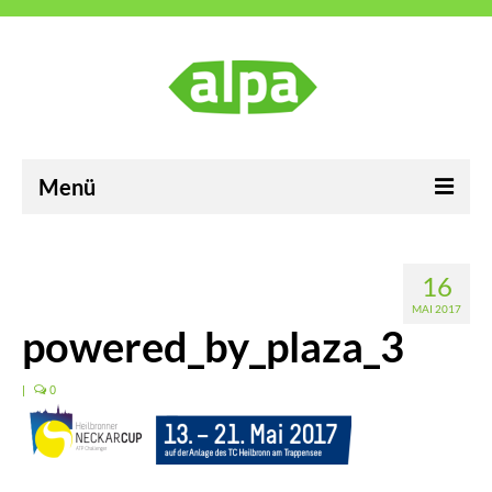
Menü
ALPA Industrievertretungen GmbH
16
Karriere
MAI 2017
powered_by_plaza_3
Neuigkeiten
Kontakt
|
0
Impressum