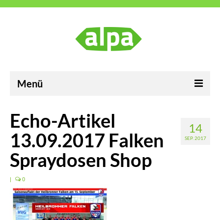
Menü
ALPA Industrievertretungen GmbH
Echo-Artikel
14
Karriere
13.09.2017 Falken
SEP. 2017
Neuigkeiten
Spraydosen Shop
Kontakt
|
0
Impressum