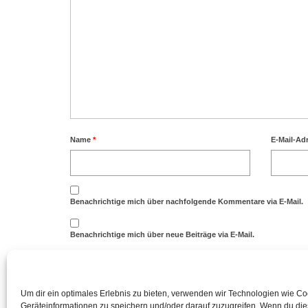
Name
*
E-Mail-Ad
Benachrichtige mich über nachfolgende Kommentare via E-Mail.
Benachrichtige mich über neue Beiträge via E-Mail.
Um dir ein optimales Erlebnis zu bieten, verwenden wir Technologien wie C
Diese Website verwendet Akismet, um Spam zu reduzieren
Geräteinformationen zu speichern und/oder darauf zuzugreifen. Wenn du di