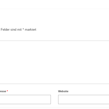
e Felder sind mit
*
markiert
resse
*
Website