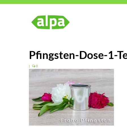
Pfingsten-Dose-1-T
|
0