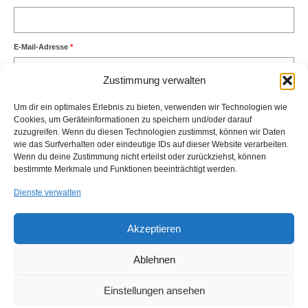
E-Mail-Adresse
*
Zustimmung verwalten
Website
Um dir ein optimales Erlebnis zu bieten, verwenden wir Technologien wie
Cookies, um Geräteinformationen zu speichern und/oder darauf
zuzugreifen. Wenn du diesen Technologien zustimmst, können wir Daten
wie das Surfverhalten oder eindeutige IDs auf dieser Website verarbeiten.
Wenn du deine Zustimmung nicht erteilst oder zurückziehst, können
bestimmte Merkmale und Funktionen beeinträchtigt werden.
Dienste verwalten
Diese Website verwendet Akismet, um Spam zu reduzieren.
Erfahre,
wie deine Kommentardaten verarbeitet werden.
Akzeptieren
Ablehnen
Einstellungen ansehen
Impressum
Kontakt
Anfahrt
Cookie-Richtlinie (EU)