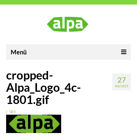
Menü
ALPA Industrievertretungen GmbH
cropped-
27
Karriere
Alpa_Logo_4c-
JULI 2015
Neuigkeiten
1801.gif
Kontakt
|
0
Impressum