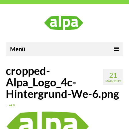
Menü
ALPA Industrievertretungen GmbH
cropped-
21
Karriere
Alpa_Logo_4c-
MÄRZ 2019
Neuigkeiten
Hintergrund-We-6.png
Kontakt
|
0
Impressum