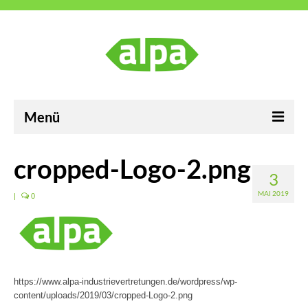
Menü
ALPA Industrievertretungen GmbH
cropped-Logo-2.png
3
Karriere
MAI 2019
|
0
Neuigkeiten
Kontakt
Impressum
https://www.alpa-industrievertretungen.de/wordpress/wp-
content/uploads/2019/03/cropped-Logo-2.png