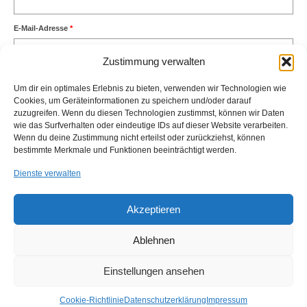
E-Mail-Adresse
*
Zustimmung verwalten
Website
Um dir ein optimales Erlebnis zu bieten, verwenden wir Technologien wie
Cookies, um Geräteinformationen zu speichern und/oder darauf
zuzugreifen. Wenn du diesen Technologien zustimmst, können wir Daten
wie das Surfverhalten oder eindeutige IDs auf dieser Website verarbeiten.
Wenn du deine Zustimmung nicht erteilst oder zurückziehst, können
bestimmte Merkmale und Funktionen beeinträchtigt werden.
Dienste verwalten
Diese Website verwendet Akismet, um Spam zu reduzieren.
Erfahre,
wie deine Kommentardaten verarbeitet werden.
Akzeptieren
Ablehnen
Einstellungen ansehen
Impressum
Kontakt
Anfahrt
Cookie-Richtlinie (EU)
© 2026 ALPA Industrievertretungen GmbH - WordPress Theme by
Kadence WP
Cookie-Richtlinie
Datenschutzerklärung
Impressum