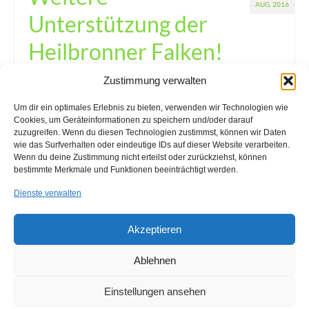
AUG. 2016
Unterstützung der
Heilbronner Falken!
Zustimmung verwalten
Veröffentlicht in:
Neuigkeiten
|
0
Wir unterstützen die Heilbronner Falken auch in der Eishockey
Um dir ein optimales Erlebnis zu bieten, verwenden wir Technologien wie
Saison 2016/17. Die Falken spielen auch in dieser Saison
Cookies, um Geräteinformationen zu speichern und/oder darauf
weiter in der DEL2. Über die genauen Sponsoring-Maßnahmen
zuzugreifen. Wenn du diesen Technologien zustimmst, können wir Daten
werden wir hier weiter berichten. Wir wünschen dem Team alles
wie das Surfverhalten oder eindeutige IDs auf dieser Website verarbeiten.
Wenn du deine Zustimmung nicht erteilst oder zurückziehst, können
Gute und viel Erfolg für …
Weiter
bestimmte Merkmale und Funktionen beeinträchtigt werden.
Dienste verwalten
DEL2
,
Eishockey
,
Falken
,
HEC
,
Sponsoring
Akzeptieren
Ablehnen
Einstellungen ansehen
Impressum
Kontakt
Anfahrt
Cookie-Richtlinie (EU)