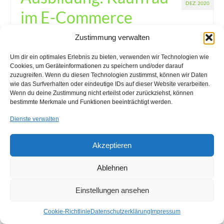
DEZ. 2020
im E-Commerce
Zustimmung verwalten
Veröffentlicht in:
Neuigkeiten
|
0
Im Interview unsere Azubine Carolin M. im neuen
Um dir ein optimales Erlebnis zu bieten, verwenden wir Technologien wie
Ausbildungsberuf Kauffrau im E-Commerce.
Cookies, um Geräteinformationen zu speichern und/oder darauf
zuzugreifen. Wenn du diesen Technologien zustimmst, können wir Daten
wie das Surfverhalten oder eindeutige IDs auf dieser Website verarbeiten.
Ausbildung
,
Ausbildung: Kauffrau E-Commerce
,
Ausbildung: Kaufmann im E-
Wenn du deine Zustimmung nicht erteilst oder zurückziehst, können
bestimmte Merkmale und Funktionen beeinträchtigt werden.
Commerce
,
Ausbildungsplatz
,
E-Commerce
Dienste verwalten
Akzeptieren
Ablehnen
Impressum
Kontakt
Anfahrt
Cookie-Richtlinie (EU)
© 2026 ALPA Industrievertretungen GmbH - WordPress Theme by
Kadence WP
Einstellungen ansehen
Cookie-Richtlinie
Datenschutzerklärung
Impressum