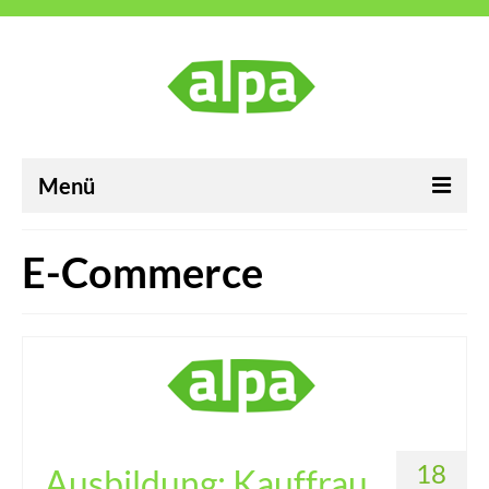
Menü
ALPA Industrievertretungen GmbH
E-Commerce
Karriere
Neuigkeiten
Kontakt
Impressum
18
Ausbildung: Kauffrau