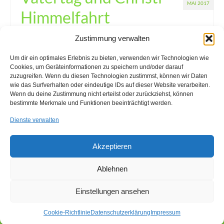
MAI 2017
Himmelfahrt
Zustimmung verwalten
Veröffentlicht in:
Neuigkeiten
|
0
Heute ist Vatertag – oder auch Männertag! Wir wünschen
Um dir ein optimales Erlebnis zu bieten, verwenden wir Technologien wie
unseren Kunden und Mitarbeitern einen schönen und
Cookies, um Geräteinformationen zu speichern und/oder darauf
erholsamen Feiertag mit Familie und Freunden. Bitte beachten
zuzugreifen. Wenn du diesen Technologien zustimmst, können wir Daten
Sie, dass wir heute, am 25.05.2017 aufgrund des Feiertags
wie das Surfverhalten oder eindeutige IDs auf dieser Website verarbeiten.
Wenn du deine Zustimmung nicht erteilst oder zurückziehst, können
geschlossen haben. Am Freitag, den 26.05.2017 …
Weiter
bestimmte Merkmale und Funktionen beeinträchtigt werden.
Dienste verwalten
Feiertag
,
Männertag
,
Öffnungszeiten
,
Vatertag
Akzeptieren
Ablehnen
Einstellungen ansehen
Impressum
Kontakt
Anfahrt
Cookie-Richtlinie (EU)
© 2026 ALPA Industrievertretungen GmbH - WordPress Theme by
Kadence WP
Cookie-Richtlinie
Datenschutzerklärung
Impressum