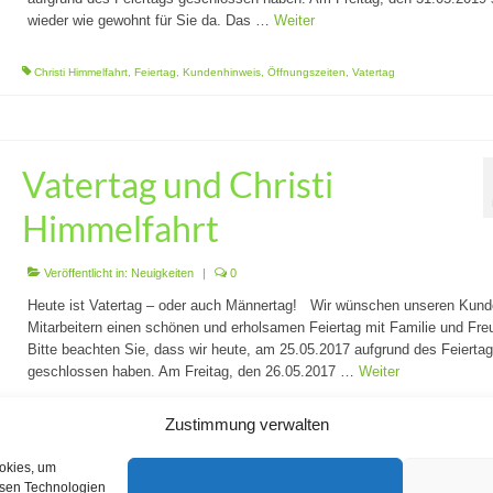
wieder wie gewohnt für Sie da. Das …
Weiter
Christi Himmelfahrt
,
Feiertag
,
Kundenhinweis
,
Öffnungszeiten
,
Vatertag
Vatertag und Christi
Himmelfahrt
Veröffentlicht in:
Neuigkeiten
|
0
Heute ist Vatertag – oder auch Männertag! Wir wünschen unseren Kund
Mitarbeitern einen schönen und erholsamen Feiertag mit Familie und Fre
Bitte beachten Sie, dass wir heute, am 25.05.2017 aufgrund des Feierta
geschlossen haben. Am Freitag, den 26.05.2017 …
Weiter
Zustimmung verwalten
Feiertag
,
Männertag
,
Öffnungszeiten
,
Vatertag
ookies, um
esen Technologien