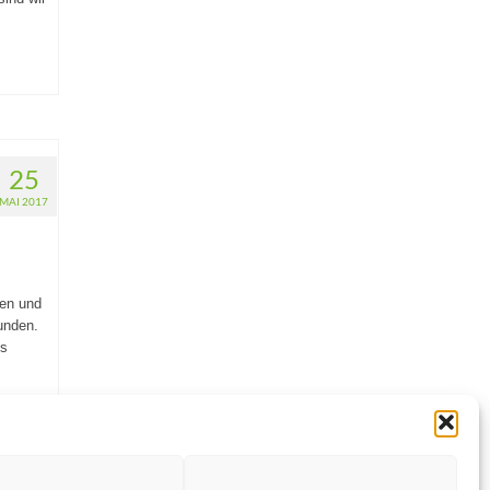
25
MAI 2017
en und
unden.
gs